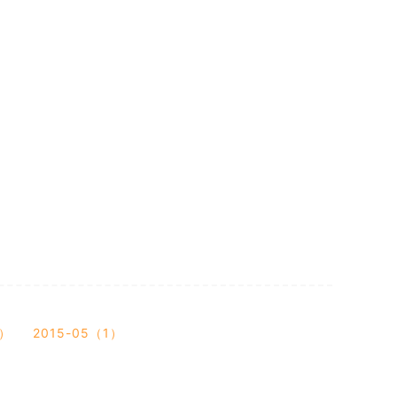
1）
2015-05（1）