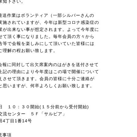
承知下さい。
・発送作業はボランティア（一部シルバーさんの
実施されていますが、今年は
新型
コロナ
感染症
の
業が出来ない事が想定されます。よって今年度に
せて頂く事になりました。毎年会員の方々から
等で会報を楽しみにして
頂いていた
皆様には
ご
理解の程お願い致します
。
年会報に同封して出欠席案内のはがきを送付させて
上記の理由により今年度はこの場で開催について
させて頂きます。会員の皆様に十分ご連絡が
と思
い
ますが、何卒よろしくお願い致します。
 １０：３０開始
(１５分前から受付開始)
交流センター ５Ｆ「サルビア」
4丁目1番14号
意事項