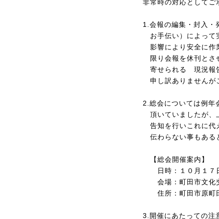
非常時の対応としてご
1.会報の編集・封入
お手伝い）によって
影響により
安全に作
限り会報
を休刊とさ
寄せられる
現況報告
申し訳ありませんが
2.総会については例
頂いていましたが
、
告知を行いこれに代え
伝わらない事もある
【総会開催案内】
日時：１０月１７日
会場
：
町田市文化
住所：
町田市原町田
3.開催にあたっての注